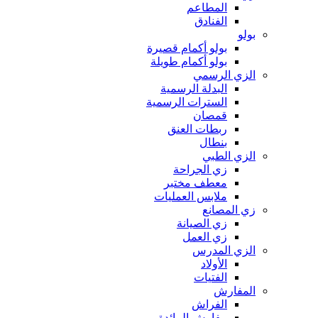
المطاعم
الفنادق
بولو
بولو أكمام قصيرة
بولو أكمام طويلة
الزي الرسمي
البدلة الرسمية
السترات الرسمية
قمصان
ربطات العنق
بنطال
الزي الطبي
زي الجراحة
معطف مختبر
ملابس العمليات
زي المصانع
زي الصيانة
زي العمل
الزي المدرس
الأولاد
الفتيات
المفارش
الفراش
مفارش المائدة