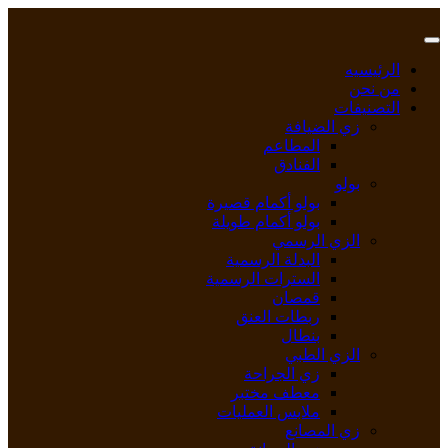
Skip
to
content
الرئيسيه
من نحن
التصنيفات
زي الضيافة
المطاعم
الفنادق
بولو
بولو أكمام قصيرة
بولو أكمام طويلة
الزي الرسمي
البدلة الرسمية
السترات الرسمية
قمصان
ربطات العنق
بنطال
الزي الطبي
زي الجراحة
معطف مختبر
ملابس العمليات
زي المصانع