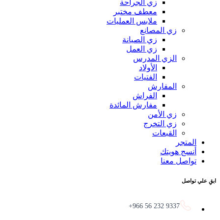
زي الجراحة
معطف مختبر
ملابس العمليات
زي المصانع
زي الصيانة
زي العمل
الزي المدرس
الأولاد
الفتيات
المفارش
الفراش
مفارش المائدة
زي الأمن
زي التخرج
القبعات
المتجر
أنسج هويتك
تواصل معنا
ابقِ علي تواصل
9337 232 56 966+