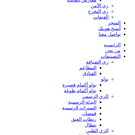
زي الأمن
زي التخرج
القبعات
المتجر
أنسج هويتك
تواصل معنا
الرئيسيه
من نحن
التصنيفات
زي الضيافة
المطاعم
الفنادق
بولو
بولو أكمام قصيرة
بولو أكمام طويلة
الزي الرسمي
البدلة الرسمية
السترات الرسمية
قمصان
ربطات العنق
بنطال
الزي الطبي