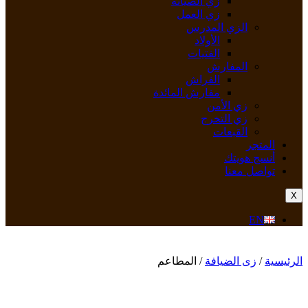
زي الصيانة
زي العمل
الزي المدرس
الأولاد
الفتيات
المفارش
الفراش
مفارش المائدة
زي الأمن
زي التخرج
القبعات
المتجر
أنسج هويتك
تواصل معنا
X
EN
الرئيسية
/
زى الضيافة
/ المطاعم