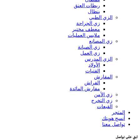
ربطات العنق
بنطال
الزي الطبي
زي الجراحة
معطف مختبر
ملابس العمليات
زي المصانع
زي الصيانة
زي العمل
الزي المدرس
الأولاد
الفتيات
المفارش
الفراش
مفارش المائدة
زي الأمن
زي التخرج
القبعات
المتجر
أنسج هويتك
تواصل معنا
ابقِ علي تواصل