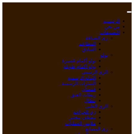
Skip
to
content
الرئيسيه
من نحن
التصنيفات
زي الضيافة
المطاعم
الفنادق
بولو
بولو أكمام قصيرة
بولو أكمام طويلة
الزي الرسمي
البدلة الرسمية
السترات الرسمية
قمصان
ربطات العنق
بنطال
الزي الطبي
زي الجراحة
معطف مختبر
ملابس العمليات
زي المصانع