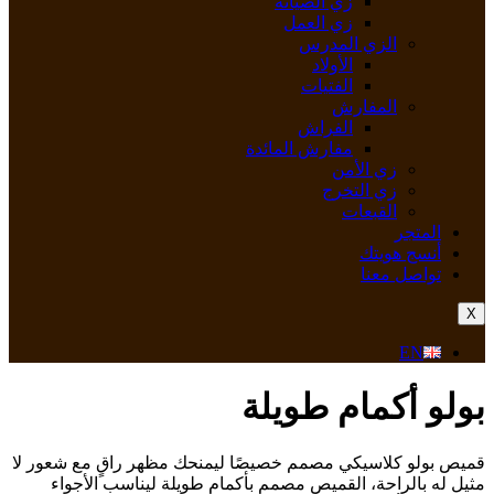
زي الصيانة
زي العمل
الزي المدرس
الأولاد
الفتيات
المفارش
الفراش
مفارش المائدة
زي الأمن
زي التخرج
القبعات
المتجر
أنسج هويتك
تواصل معنا
X
EN
بولو أكمام طويلة
قميص بولو كلاسيكي مصمم خصيصًا ليمنحك مظهر راقٍ مع شعور لا
مثيل له بالراحة، القميص مصمم بأكمام طويلة ليناسب الأجواء