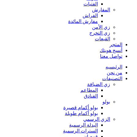
الفتيات
المفارش
الفراش
مفارش المائدة
زي الأمن
زي التخرج
القبعات
المتجر
أنسج هويتك
تواصل معنا
الرئيسيه
من نحن
التصنيفات
زي الضيافة
المطاعم
الفنادق
بولو
بولو أكمام قصيرة
بولو أكمام طويلة
الزي الرسمي
البدلة الرسمية
السترات الرسمية
قمصان