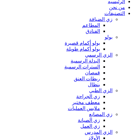
الرئيسيه
من نحن
التصنيفات
زي الضيافة
المطاعم
الفنادق
بولو
بولو أكمام قصيرة
بولو أكمام طويلة
الزي الرسمي
البدلة الرسمية
السترات الرسمية
قمصان
ربطات العنق
بنطال
الزي الطبي
زي الجراحة
معطف مختبر
ملابس العمليات
زي المصانع
زي الصيانة
زي العمل
الزي المدرس
الأولاد