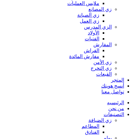
ملابس العمليات
زي المصانع
زي الصيانة
زي العمل
الزي المدرس
الأولاد
الفتيات
المفارش
الفراش
مفارش المائدة
زي الأمن
زي التخرج
القبعات
المتجر
أنسج هويتك
تواصل معنا
الرئيسيه
من نحن
التصنيفات
زي الضيافة
المطاعم
الفنادق
بولو