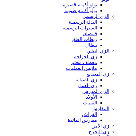
بولو أكمام قصيرة
بولو أكمام طويلة
الزي الرسمي
البدلة الرسمية
السترات الرسمية
قمصان
ربطات العنق
بنطال
الزي الطبي
زي الجراحة
معطف مختبر
ملابس العمليات
زي المصانع
زي الصيانة
زي العمل
الزي المدرس
الأولاد
الفتيات
المفارش
الفراش
مفارش المائدة
زي الأمن
زي التخرج