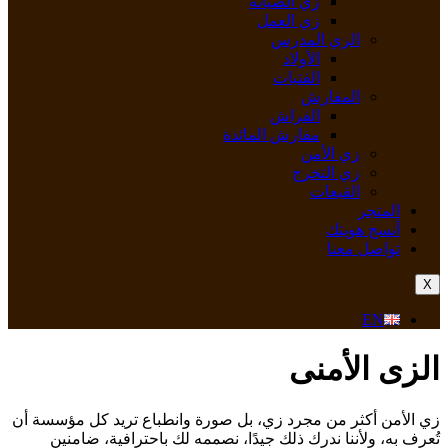
زي الصيانة
زي العمل
الزي المدرس
الأولاد
الفتيات
المفارش
الفراش
مفارش المائدة
زي الأمن
زي التخرج
القبعات
المتجر
أنسج هويتك
تواصل معنا
X
EN
الزى الأمنى
زي الأمن أكثر من مجرد زي، بل صورة وانطباع تريد كل مؤسسة أن
تُعرف به، ولأننا ندرك ذلك جيدًا، نصممه لك باحترافية، ضامنين