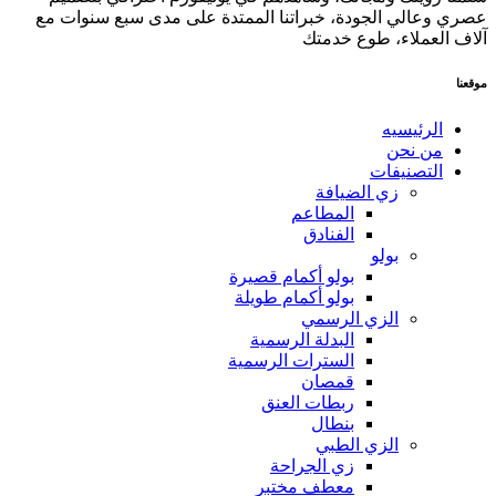
عصري وعالي الجودة، خبراتنا الممتدة على مدى سبع سنوات مع
آلاف العملاء، طوع خدمتك
موقعنا
الرئيسيه
من نحن
التصنيفات
زي الضيافة
المطاعم
الفنادق
بولو
بولو أكمام قصيرة
بولو أكمام طويلة
الزي الرسمي
البدلة الرسمية
السترات الرسمية
قمصان
ربطات العنق
بنطال
الزي الطبي
زي الجراحة
معطف مختبر