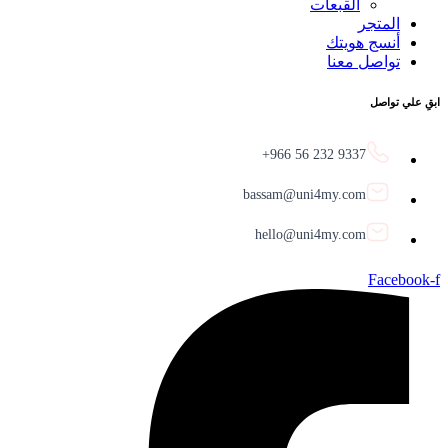
القبعات
المتجر
أنسج هويتك
تواصل معنا
ابقِ علي تواصل
9337 232 56 966+
bassam@uni4my.com
hello@uni4my.com
Facebook-f