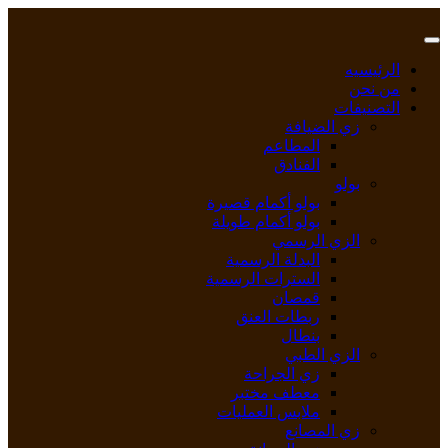
Skip
to
content
الرئيسيه
من نحن
التصنيفات
زي الضيافة
المطاعم
الفنادق
بولو
بولو أكمام قصيرة
بولو أكمام طويلة
الزي الرسمي
البدلة الرسمية
السترات الرسمية
قمصان
ربطات العنق
بنطال
الزي الطبي
زي الجراحة
معطف مختبر
ملابس العمليات
زي المصانع